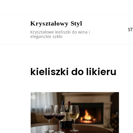
Skip
to
content
Kryształowy Styl
S
Kryształowe kieliszki do wina i
eleganckie szkło
kieliszki do likieru