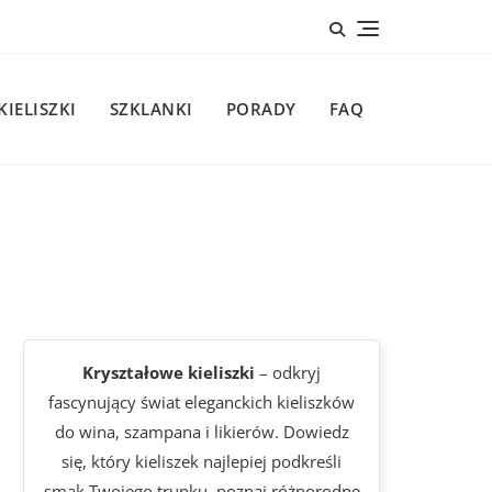
KIELISZKI
SZKLANKI
PORADY
FAQ
Kryształowe kieliszki
– odkryj
fascynujący świat eleganckich kieliszków
do wina, szampana i likierów. Dowiedz
się, który kieliszek najlepiej podkreśli
smak Twojego trunku, poznaj różnorodne