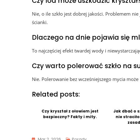
Czy lód może uszkodzić kryształ
Nie, o ile szkło jest dobrej jakości. Problemem ni
ścianki.
Dlaczego na dnie pojawia się m
To najczęściej efekt twardej wody i niewystarczaj
Czy warto polerować szkło na s
Nie. Polerowanie bez wcześniejszego mycia moż
Related posts:
Czy kryształ z ołowiem jest
Jak dbać o s
bezpieczny? Fakty i mity.
nie stracił
zasad
Mar 2, 2026
Porady