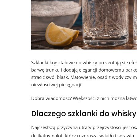
Szklanki kryształowe do whisky prezentują się ef
barwę trunku i dodają elegancji domowemu barkow
stracić swój blask. Matowienie, osad z wody czy m
niewłaściwej pielęgnacji.
Dobra wiadomość? Większości z nich można łatwo u
Dlaczego szklanki do whisk
Najczęstszą przyczyną utraty przejrzystości jest 
delikatny nalot, który rozprasza światło i sprawia