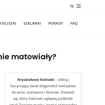
KIELISZKI
SZKLANKI
PORADY
FAQ
 nie matowiały?
Kryształowe kieliszki
– odkryj
fascynujący świat eleganckich kieliszków
do wina, szampana i likierów. Dowiedz
się, który kieliszek najlepiej podkreśli
smak Twojego trunku, poznaj różnorodne