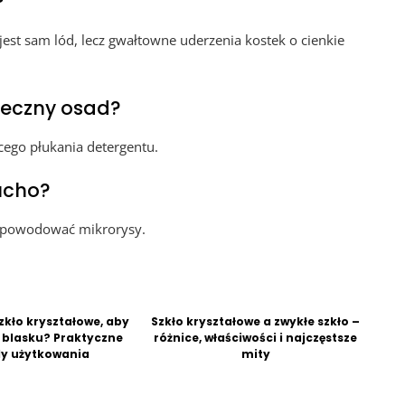
?
e jest sam lód, lecz gwałtowne uderzenia kostek o cienkie
leczny osad?
ącego płukania detergentu.
ucho?
e powodować mikrorysy.
zkło kryształowe, aby
Szkło kryształowe a zwykłe szkło –
o blasku? Praktyczne
różnice, właściwości i najczęstsze
y użytkowania
mity