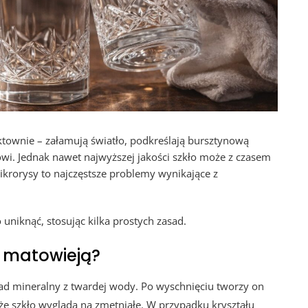
ektownie – załamują światło, podkreślają bursztynową
i. Jednak nawet najwyższej jakości szkło może z czasem
ikrorysy to najczęstsze problemy wynikające z
niknąć, stosując kilka prostych zasad.
y matowieją?
osad mineralny z twardej wody. Po wyschnięciu tworzy on
, że szkło wygląda na zmętniałe. W przypadku kryształu