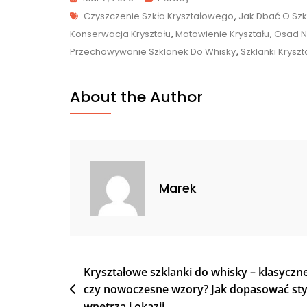
Tags
Czyszczenie Szkła Kryształowego
,
Jak Dbać O Szk
Konserwacja Kryształu
,
Matowienie Kryształu
,
Osad N
Przechowywanie Szklanek Do Whisky
,
Szklanki Krysz
About the Author
Marek
Nawigacja
Kryształowe szklanki do whisky – klasyczn
czy nowoczesne wzory? Jak dopasować sty
wpisu
wnętrza i okazji