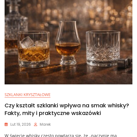
SZKLANKI KRYSZTAŁOWE
Czy kształt szklanki wpływa na smak whisky?
Fakty, mity i praktyczne wskazówki
Lut 19, 2026
Marek
W świecie whisky często powtarza się, że „naczynie ma