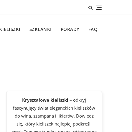
KIELISZKI
SZKLANKI
PORADY
FAQ
Kryształowe kieliszki
– odkryj
fascynujący świat eleganckich kieliszków
do wina, szampana i likierów. Dowiedz
się, który kieliszek najlepiej podkreśli
smak Twojego trunku, poznaj różnorodne