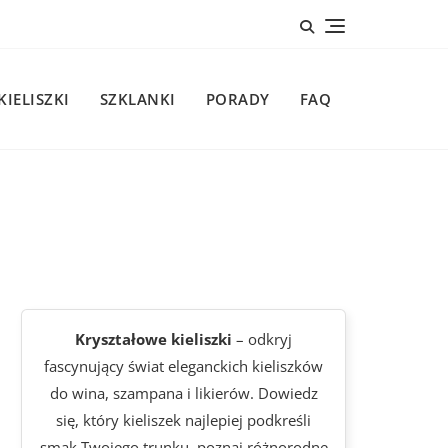
KIELISZKI
SZKLANKI
PORADY
FAQ
Kryształowe kieliszki
– odkryj
fascynujący świat eleganckich kieliszków
do wina, szampana i likierów. Dowiedz
się, który kieliszek najlepiej podkreśli
smak Twojego trunku, poznaj różnorodne