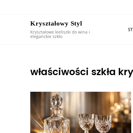
Skip
to
content
Kryształowy Styl
S
Kryształowe kieliszki do wina i
eleganckie szkło
właściwości szkła kr